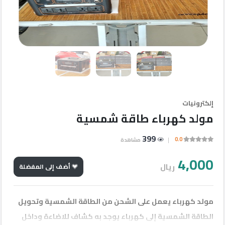
إعلانات
مميزة
أحدث
الإعلانات
شركات
إلكترونيات
مولد كهرباء طاقة شمسية
الأقسام
399
0.0
مشاهدة
مطلوب
4,000
ريال
أضف إلى المفضلة
إتصل
مولد كهرباء يعمل على الشحن من الطاقة الشمسية وتحويل
بنا
الطاقة الشمسية إلى كهرباء يوجد به كشاف للاضاءة وداخل