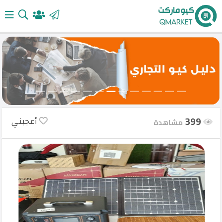
الرئيسية
أضف
إعلانك
399
أعجبني
مشاهدة
تسجيل
الدخول
English