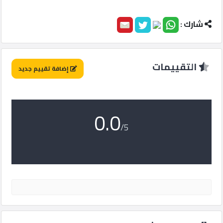
ماركت
شارك :
الدليل
القطري
التقييمات
إضافة تقييم جديد
POWERED
BY
QHOST
0.0
/5