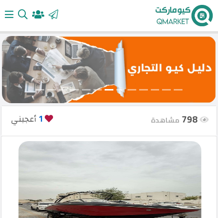
الرئيسية
أضف
إعلانك
798
1
أعجبني
مشاهدة
تسجيل
الدخول
English