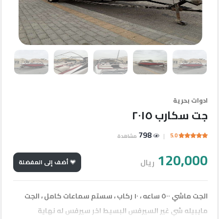
إعلانات
مميزة
أحدث
الإعلانات
شركات
ادوات بحرية
جت سكارب ٢٠١٥
الأقسام
798
5.0
مشاهدة
مطلوب
120,000
ريال
أضف إلى المفضلة
إتصل
الجت ماشي ٥٠٠ ساعه ، ١٠ ركاب ، سستم سماعات كامل ، الجت
بنا
مايبيله شي غير السيرفس البسيط اخر سيرفس له نهاية