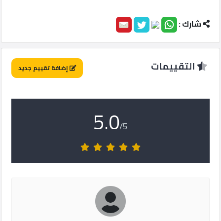
ماركت
شارك :
الدليل
القطري
التقييمات
إضافة تقييم جديد
POWERED
BY
QHOST
5.0
/5