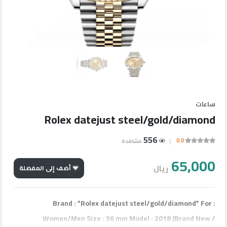
إعلانات
مميزة
أحدث
الإعلانات
شركات
ساعات
Rolex datejust steel/gold/diamond
الأقسام
556
0.0
مشاهدة
مطلوب
65,000
ريال
أضف إلى المفضلة
إتصل
Brand : *Rolex datejust steel/gold/diamond* For :
بنا
Women/Men Size : 36 mm Model : 2018 (Brand New /