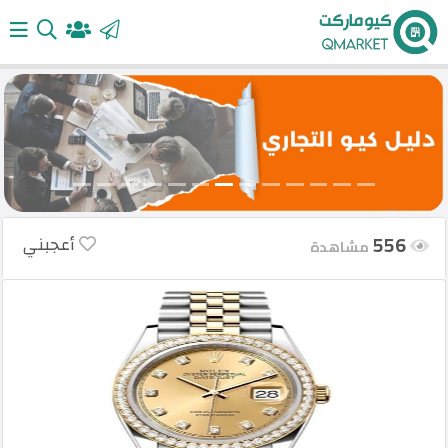
الرئيسية
أضف
إعلانك
556
أعجبني
مشاهدة
تسجيل
الدخول
English