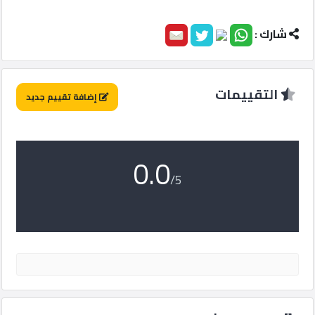
ماركت
شارك :
الدليل
القطري
التقييمات
إضافة تقييم جديد
POWERED
BY
QHOST
0.0
/5