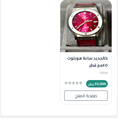
كالجديد ساعة هوبلوت
٤٥مم قطر
ساعات
33,000
ريال
صفحة المنتج