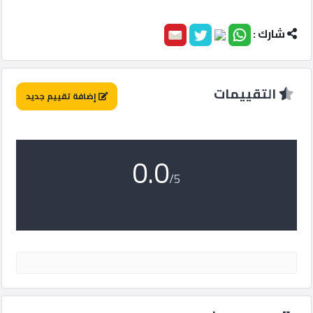
ماركت
شارك :
الدليل
القطري
التقييمات
إضافة تقييم جديد
POWERED
BY
QHOST
0.0
/5