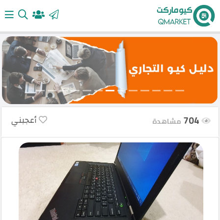
الرئيسية
أضف
إعلانك
704
أعجبني
مشاهدة
تسجيل
الدخول
English