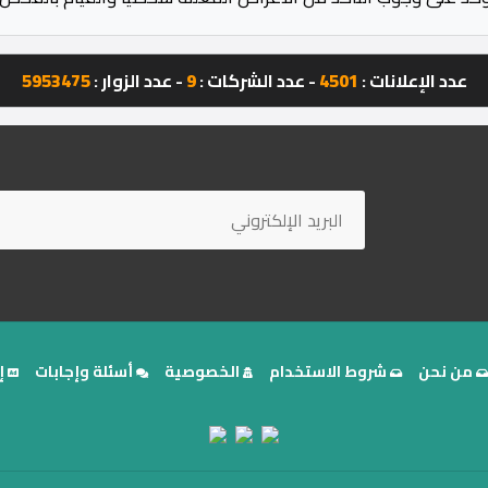
عدد الإعلانات :
4501
- عدد الشركات :
9
- عدد الزوار :
5953475
من نحن
شروط الاستخدام
الخصوصية
أسئلة وإجابات
إ