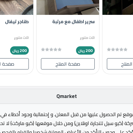
سرير اطفال مع مرتبة
طناجر تيفال
اثاث متنوع
اثاث متنوع
200
200
ريال
ريال
لمنتج
صفحة المنتج
صفحة ال
Qmarket
وقع تم الحصول عليها من قبل المعلن. و إحتمالية وجود أخطاء في ا
ركة (كيو سيل للتجارة اونلاين) ومن خلال موقعها (كيو ماركت) لا 
ؤكد على وجوب التأكد من الأغراض المعلنة شخصيا والقيام بالفحص 