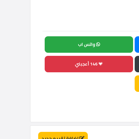
واتس اب
146
أعجبني
إضافة تقييم جديد