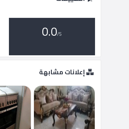
ماركت
الدليل
0.0
القطري
/5
POWERED
BY
QHOST
إعلانات مشابهة