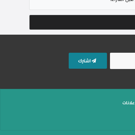
اشترك
علانات