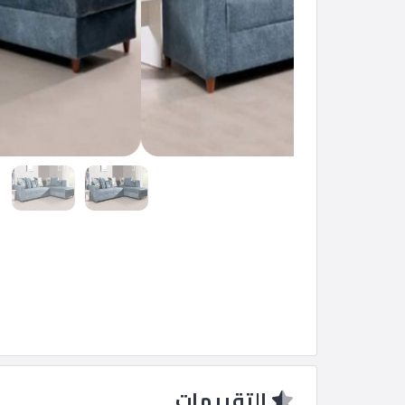
إعلانات
المنتدى
كيو
مزاد
كيو
نمبر
كيو
كارز
كيو
التقييمات