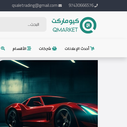
qsaletrading@gmail.com
97430666576
الرئيسية
أضف
أحدث الإعلانات
شركات
الأقسام
م
إعلانك
تسجيل
الدخول
English