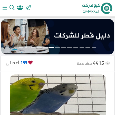
الرئيسية
أضف
إعلانك
4415
153
أعجبني
مشاهدة
تسجيل
الدخول
English