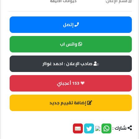
قسم الإعلان:
حيوانات الأليفة
إعلانات
إتصل
المنتدى
واتس اب
كيو
مزاد
صاحب الإعلان : احمد غواار
كيو
153
أعجبني
نمبر
إضافة تقييم جديد
كيو
كارز
شارك :
كيو