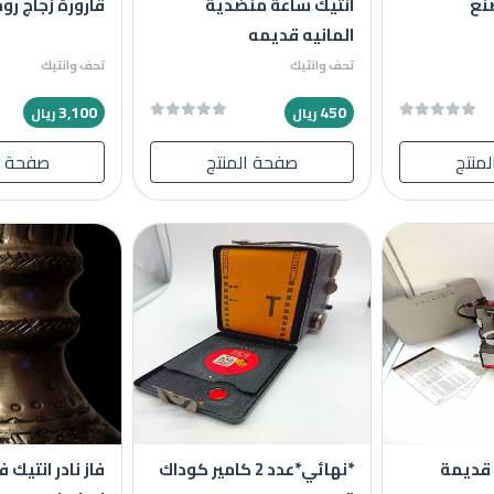
صنع
انتيك ساعة منضدية
قارورة زجاج رو
المانيه قديمه
تحف وانتيك
تحف وانتيك
3,100
450
ريال
ريال
منتج
صفحة المنتج
صفحة ا
 قديمة
*نهائي*عدد 2 كامير كوداك
فاز نادر انتيك 