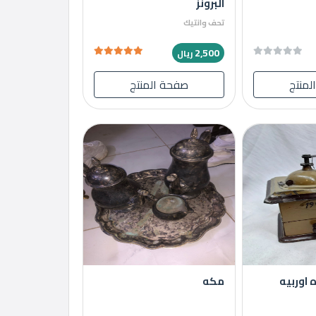
البرونز
تحف وانتيك
2,500
ريال
لمنتج
صفحة المنتج
اوربيه
مكه