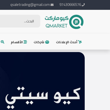
qsaletrading@gmail.com
97430666576
الرئيسية
أضف
أحدث الإعلانات
شركات
الأقسام
م
إعلانك
تسجيل
الدخول
English