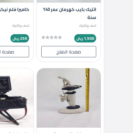
إعلانات
انتيك بايب كهرمان عمر 140
كاميرا فلم نيك
سنة
تحف وانتيك
تحف وانتيك
المنتدى
250
1,500
ريال
ريال
كيو
صفحة المنتج
صفحة ال
مزاد
كيو
نمبر
كيو
كارز
كيو