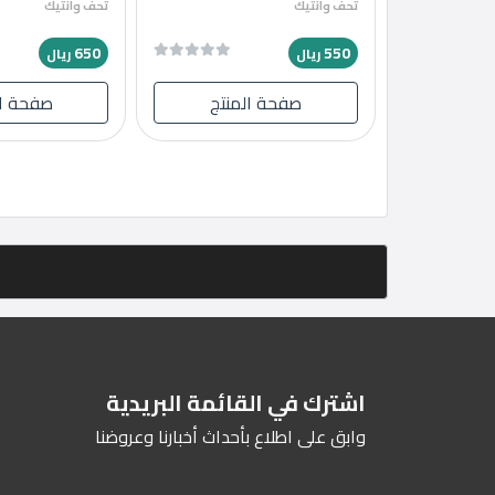
تحف وانتيك
تحف وانتيك
650
550
ريال
ريال
صفحة المنتج
صفحة ال
اشترك في القائمة البريدية
وابق على اطلاع بأحداث أخبارنا وعروضنا