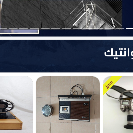
نتيك
مميز