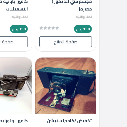
مجسم فني للديكور (
كاميرا يابانيه 
ماركت
معبره)
التسعينيات
تحف وانتيك
تحف وانتيك
الدليل
القطري
350
150
ريال
ريال
صفحة المنتج
صفحة ال
POWERED
BY
QHOST
تخفيض /كاميرا ستيشن
كاميرا بولورايد