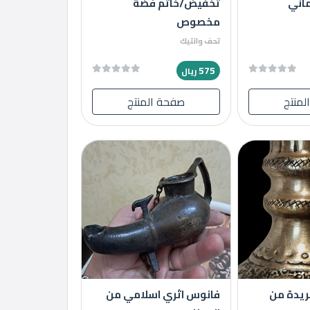
ماني
تخفيض/خاتم فضة
مخصوص
تحف وانتيك
575
ريال
لمنتج
صفحة المنتج
فريدة من
فانوس اثري اسلامي من