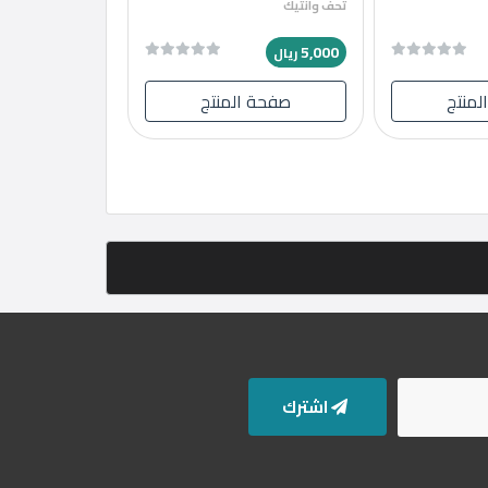
تحف وانتيك
5,000
ريال
لمنتج
صفحة المنتج
اشترك