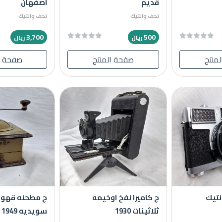
قديم
اصفهان
تحف وانتيك
تحف وانتيك
3,700
500
ريال
ريال
منتج
صفحة المنتج
صفحة ا
تيك
ج كاميرا نفخ اوخيمه
ج مطحنه قهوه 
ثلاثينات 1930
سويديه 1949