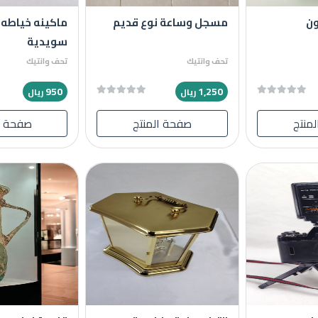
ون
مسجل وساعة نوع قديم
ماكينه خياطه
سويدية
تحف وانتيك
تحف وانتيك
950
1,250
ريال
ريال
منتج
صفحة المنتج
صفحة ا