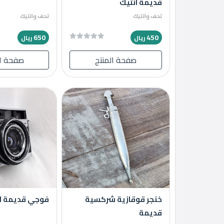
قديمة انتيك
تحف وانتيك
تحف وانتيك
650
450
ريال
ريال
صفحة المنتج
صفحة ال
خنجر قوقازية شركسية
فوجي قديمة ان
قديمة