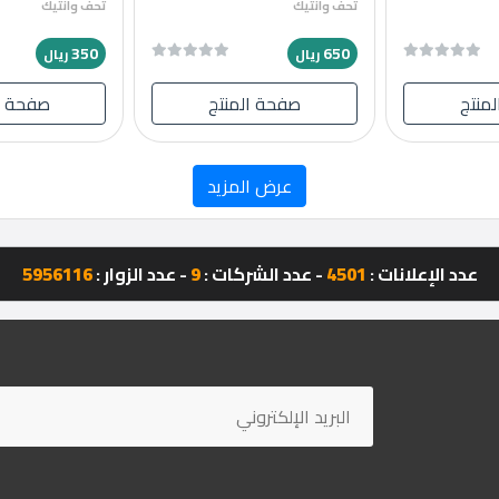
تحف وانتيك
تحف وانتيك
350
650
ريال
ريال
منتج
صفحة المنتج
صفحة ا
عرض المزيد
عدد الإعلانات :
4501
- عدد الشركات :
9
- عدد الزوار :
5956116