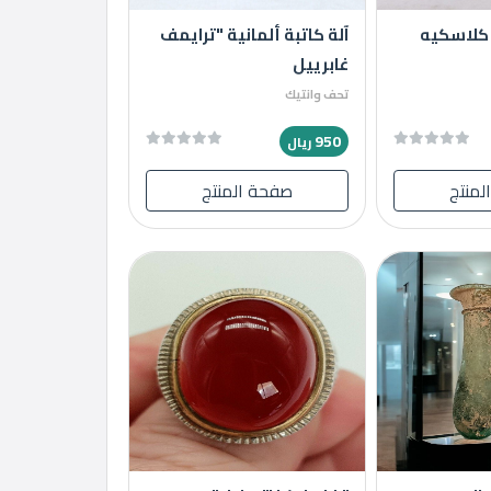
 كلاسكيه
آلة كاتبة ألمانية "ترايمف
غابرييل
تحف وانتيك
950
ريال
لمنتج
صفحة المنتج